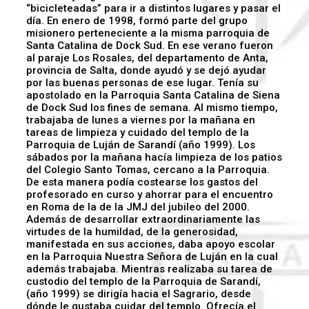
“bicicleteadas” para ir a distintos lugares y pasar el
día. En enero de 1998, formó parte del grupo
misionero perteneciente a la misma parroquia de
Santa Catalina de Dock Sud. En ese verano fueron
al paraje Los Rosales, del departamento de Anta,
provincia de Salta, donde ayudó y se dejó ayudar
por las buenas personas de ese lugar. Tenía su
apostolado en la Parroquia Santa Catalina de Siena
de Dock Sud los fines de semana. Al mismo tiempo,
trabajaba de lunes a viernes por la mañana en
tareas de limpieza y cuidado del templo de la
Parroquia de Luján de Sarandí (año 1999). Los
sábados por la mañana hacía limpieza de los patios
del Colegio Santo Tomas, cercano a la Parroquia.
De esta manera podía costearse los gastos del
profesorado en curso y ahorrar para el encuentro
en Roma de la de la JMJ del jubileo del 2000.
Además de desarrollar extraordinariamente las
virtudes de la humildad, de la generosidad,
manifestada en sus acciones, daba apoyo escolar
en la Parroquia Nuestra Señora de Luján en la cual
además trabajaba. Mientras realizaba su tarea de
custodio del templo de la Parroquia de Sarandí,
(año 1999) se dirigía hacia el Sagrario, desde
dónde le gustaba cuidar del templo. Ofrecía el