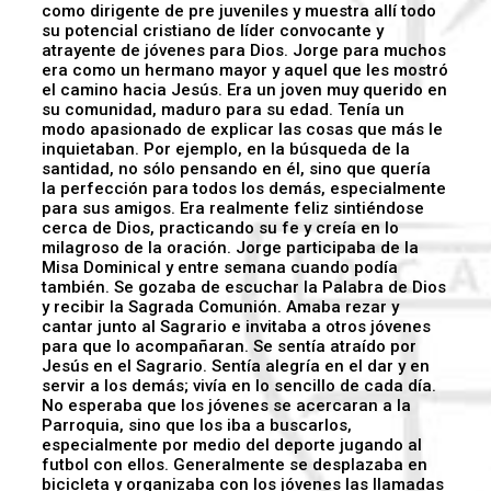
como dirigente de pre juveniles y muestra allí todo
su potencial cristiano de líder convocante y
atrayente de jóvenes para Dios. Jorge para muchos
era como un hermano mayor y aquel que les mostró
el camino hacia Jesús. Era un joven muy querido en
su comunidad, maduro para su edad. Tenía un
modo apasionado de explicar las cosas que más le
inquietaban. Por ejemplo, en la búsqueda de la
santidad, no sólo pensando en él, sino que quería
la perfección para todos los demás, especialmente
para sus amigos. Era realmente feliz sintiéndose
cerca de Dios, practicando su fe y creía en lo
milagroso de la oración. Jorge participaba de la
Misa Dominical y entre semana cuando podía
también. Se gozaba de escuchar la Palabra de Dios
y recibir la Sagrada Comunión. Amaba rezar y
cantar junto al Sagrario e invitaba a otros jóvenes
para que lo acompañaran. Se sentía atraído por
Jesús en el Sagrario. Sentía alegría en el dar y en
servir a los demás; vivía en lo sencillo de cada día.
No esperaba que los jóvenes se acercaran a la
Parroquia, sino que los iba a buscarlos,
especialmente por medio del deporte jugando al
futbol con ellos. Generalmente se desplazaba en
bicicleta y organizaba con los jóvenes las llamadas