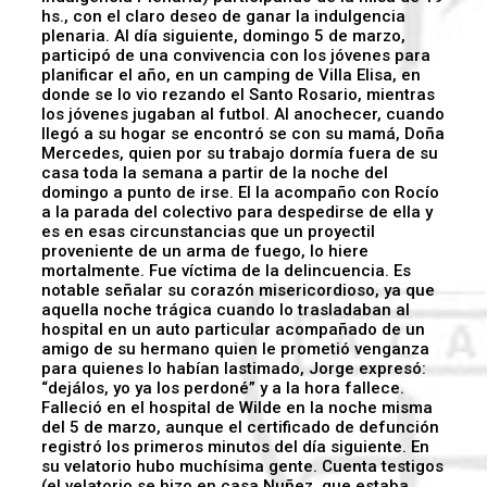
hs., con el claro deseo de ganar la indulgencia
plenaria. Al día siguiente, domingo 5 de marzo,
participó de una convivencia con los jóvenes para
planificar el año, en un camping de Villa Elisa, en
donde se lo vio rezando el Santo Rosario, mientras
los jóvenes jugaban al futbol. Al anochecer, cuando
llegó a su hogar se encontró se con su mamá, Doña
Mercedes, quien por su trabajo dormía fuera de su
casa toda la semana a partir de la noche del
domingo a punto de irse. El la acompaño con Rocío
a la parada del colectivo para despedirse de ella y
es en esas circunstancias que un proyectil
proveniente de un arma de fuego, lo hiere
mortalmente. Fue víctima de la delincuencia. Es
notable señalar su corazón misericordioso, ya que
aquella noche trágica cuando lo trasladaban al
hospital en un auto particular acompañado de un
amigo de su hermano quien le prometió venganza
para quienes lo habían lastimado, Jorge expresó:
“dejálos, yo ya los perdoné” y a la hora fallece.
Falleció en el hospital de Wilde en la noche misma
del 5 de marzo, aunque el certificado de defunción
registró los primeros minutos del día siguiente. En
su velatorio hubo muchísima gente. Cuenta testigos
(el velatorio se hizo en casa Nuñez, que estaba