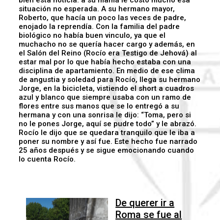
bien esta noticia: a su mamá le costó mucho esa
situación no esperada. A su hermano mayor,
Roberto, que hacía un poco las veces de padre,
enojado la reprendía. Con la familia del padre
biológico no había buen vinculo, ya que el
muchacho no se quería hacer cargo y además, en
el Salón del Reino (Rocío era Testigo de Jehová) al
estar mal por lo que había hecho estaba con una
disciplina de apartamiento. En medio de ese clima
de angustia y soledad para Rocío, llega su hermano
Jorge, en la bicicleta, vistiendo el short a cuadros
azul y blanco que siempre usaba con un ramo de
flores entre sus manos que se lo entregó a su
hermana y con una sonrisa le dijo: “Toma, pero si
no le pones Jorge, aquí se pudre todo” y le abrazó.
Rocío le dijo que se quedara tranquilo que le iba a
poner su nombre y así fue. Este hecho fue narrado
25 años después y se sigue emocionando cuando
lo cuenta Rocío.
De querer ir a
Roma se fue al